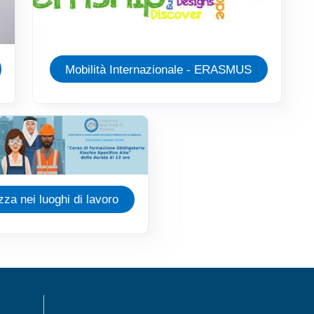
Mobilità Internazionale - ERASMUS
zza nei luoghi di lavoro
MENÙ FOOTER 1