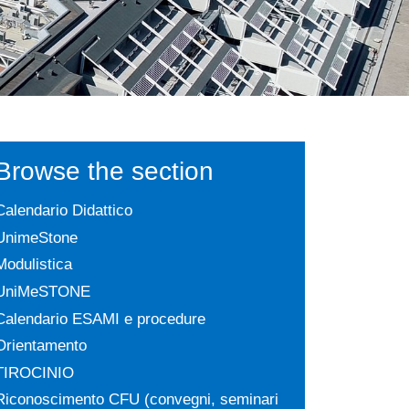
Browse the section
Calendario Didattico
UnimeStone
Modulistica
UniMeSTONE
Calendario ESAMI e procedure
Orientamento
TIROCINIO
Riconoscimento CFU (convegni, seminari